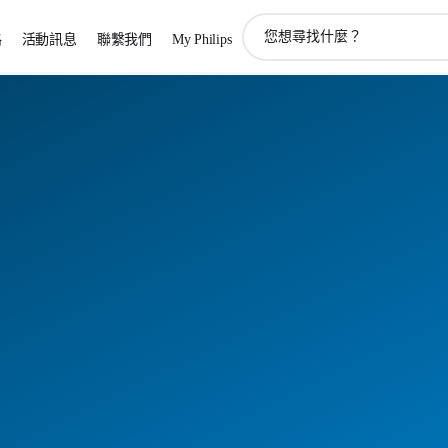
圖
路
活動訊息
聯繫我們
My Philips
標
支
持
搜
索