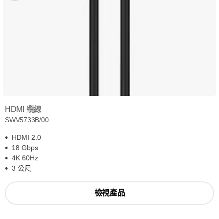
HDMI 纜線
SWV5733B/00
HDMI 2.0
18 Gbps
4K 60Hz
3 公尺
檢視產品