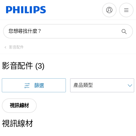
您想尋找什麼？
影音配件
影音配件
(
3
)
篩選
視訊線材
視訊線材