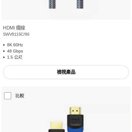
HDMI 纜線
SWV9115C/96
8K 60Hz
48 Gbps
1.5 公尺
檢視產品
比較