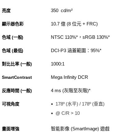
350 cd/m²
亮度
10.7 億 (8 位元 + FRC)
顯示器色彩
NTSC 110%*，sRGB 130%*
色域 (一般)
DCI-P3 涵蓋範圍：95%*
色域 (最低)
1000:1
對比比率 (一般)
Mega Infinity DCR
SmartContrast
4 ms (灰階至灰階)*
反應時間 (一般)
178º (水平) / 178º (垂直)
可視角度
@ C/R > 10
智能影像 (SmartImage) 遊戲
畫面增強