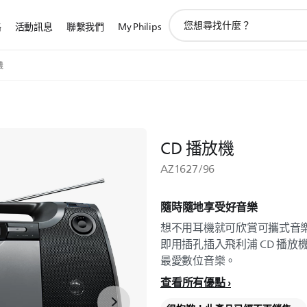
圖
路
活動訊息
聯繫我們
My Philips
標
支
持
機
搜
索
CD 播放機
AZ1627/96
隨時隨地享受好音樂
想不用耳機就可欣賞可攜式音樂
即用插孔插入飛利浦 CD 播
最愛數位音樂。
查看所有優點