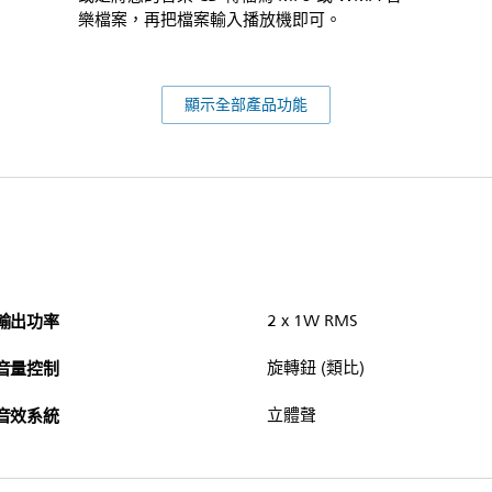
樂檔案，再把檔案輸入播放機即可。
顯示全部產品功能
輸出功率
2 x 1W RMS
音量控制
旋轉鈕 (類比)
音效系統
立體聲