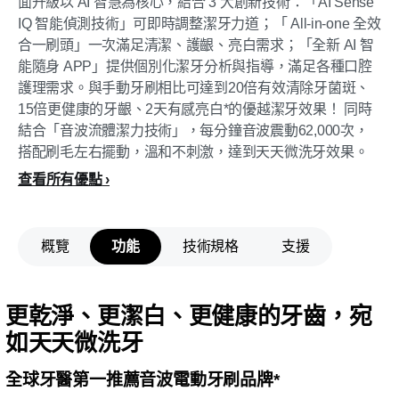
面升級以 AI 智慧為核心，結合 3 大創新技術：「AI Sense
IQ 智能偵測技術」可即時調整潔牙力道；「 All-in-one 全效
合一刷頭」一次滿足清潔、護齦、亮白需求；「全新 AI 智
能隨身 APP」提供個別化潔牙分析與指導，滿足各種口腔
護理需求。與手動牙刷相比可達到20倍有效清除牙菌斑、
15倍更健康的牙齦、2天有感亮白*的優越潔牙效果！ 同時
結合「音波流體潔力技術」，每分鐘音波震動62,000次，
搭配刷毛左右擺動，溫和不刺激，達到天天微洗牙效果。
查看所有優點
概覽
功能
技術規格
支援
更乾淨、更潔白、更健康的牙齒，宛
如天天微洗牙
全球牙醫第一推薦音波電動牙刷品牌*