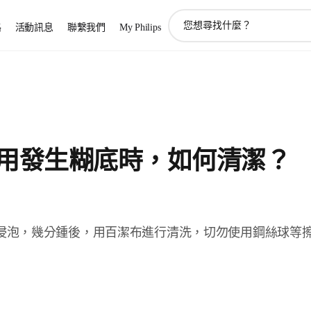
圖
路
活動訊息
聯繫我們
My Philips
標
支
持
搜
索
用發生糊底時，如何清潔？
浸泡，幾分鍾後，用百潔布進行清洗，切勿使用鋼絲球等