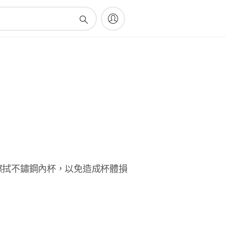
擦拭不鏽鋼內杯，以免造成杯體損