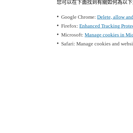
您可以在下面找到有關如何為以下瀏覽器
Google Chrome:
Delete, allow a
Firefox:
Enhanced Tracking Protect
Microsoft:
Manage cookies in Micr
Safari: Manage cookies and websit