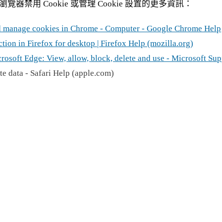
禁用 Cookie 或管理 Cookie 設置的更多資訊：
nd manage cookies in Chrome - Computer - Google Chrome Help
ion in Firefox for desktop | Firefox Help (mozilla.org)
osoft Edge: View, allow, block, delete and use - Microsoft Su
e data - Safari Help (apple.com)