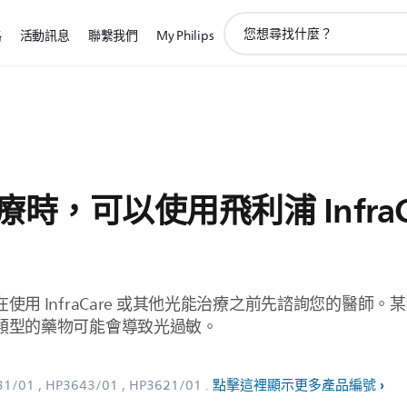
圖
路
活動訊息
聯繫我們
My Philips
標
支
持
搜
索
，可以使用飛利浦 InfraCa
用 InfraCare 或其他光能治療之前先諮詢您的醫師
類型的藥物可能會導致光過敏。
31/01
, HP3643/01
, HP3621/01
.
點擊這裡顯示更多產品編號