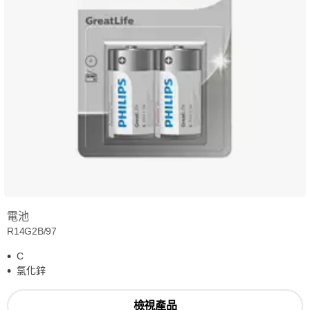
電池
R14G2B/97
C
氯化鋅
檢視產品