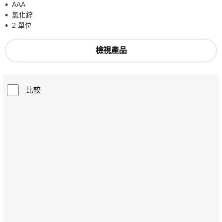
AAA
氯化鋅
2 單位
檢視產品
比較