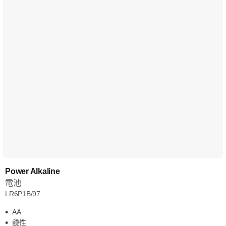
Power Alkaline
電池
LR6P1B/97
AA
鹼性