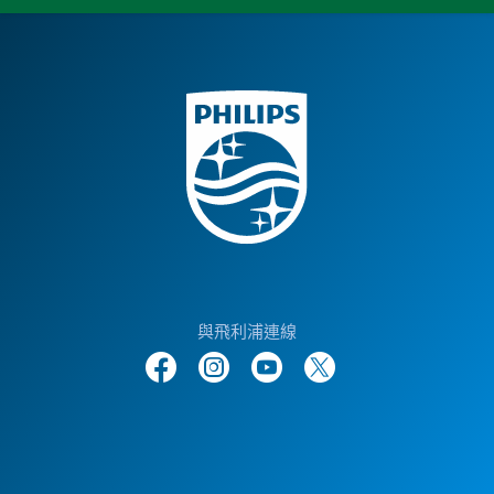
與飛利浦連線