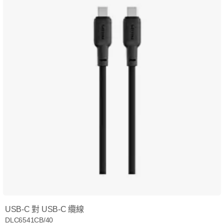
USB-C 對 USB-C 纜線
DLC6541CB/40