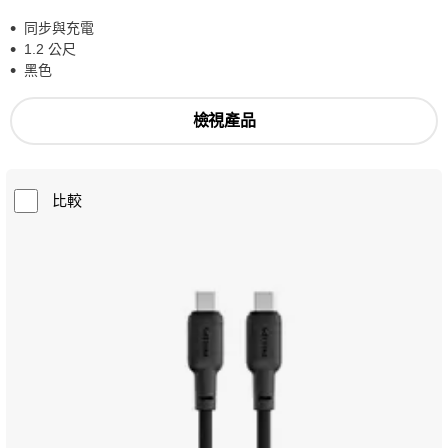
同步與充電
1.2 公尺
黑色
檢視產品
比較