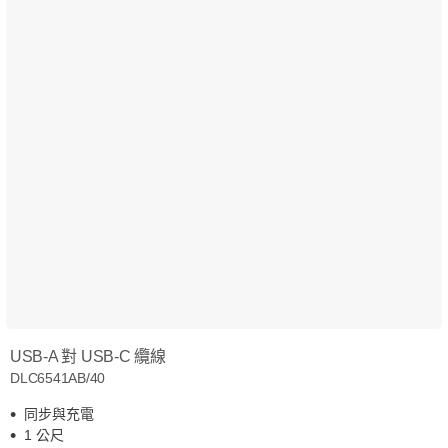
USB-A 對 USB-C 纜線
DLC6541AB/40
同步與充電
1 公尺