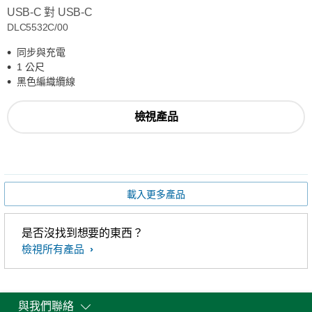
USB-C 對 USB-C
DLC5532C/00
同步與充電
1 公尺
黑色編織纜線
檢視產品
載入更多產品
是否沒找到想要的東西？
檢視所有產品
與我們聯絡