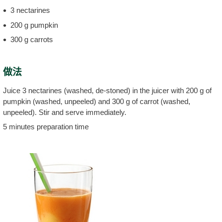
3 nectarines
200 g pumpkin
300 g carrots
做法
Juice 3 nectarines (washed, de-stoned) in the juicer with 200 g of
pumpkin (washed, unpeeled) and 300 g of carrot (washed,
unpeeled). Stir and serve immediately.
5 minutes preparation time