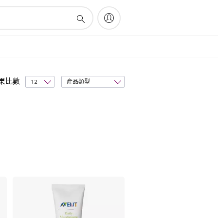
排
果比數
序
方
式