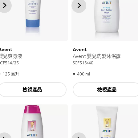
Avent
Avent
嬰兒爽身液
Avent 嬰兒洗髮沐浴露
SCF514/25
SCF513/40
125 毫升
400 ml
檢視產品
檢視產品