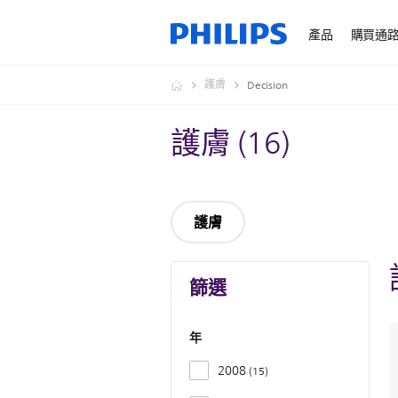
產品
購買通
護膚
Decision
護膚
(
16
)
護膚
篩選
年
2008
15