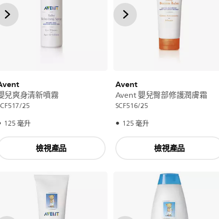
Avent
Avent
嬰兒爽身清新噴霧
Avent 嬰兒臀部修護潤膚霜
SCF517/25
SCF516/25
125 毫升
125 毫升
檢視產品
檢視產品