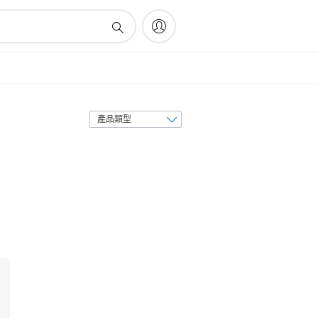
排
序
方
式