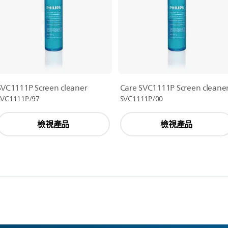
SVC1111P Screen cleaner
Care SVC1111P Screen cleane
SVC1111P/97
SVC1111P/00
檢視產品
檢視產品