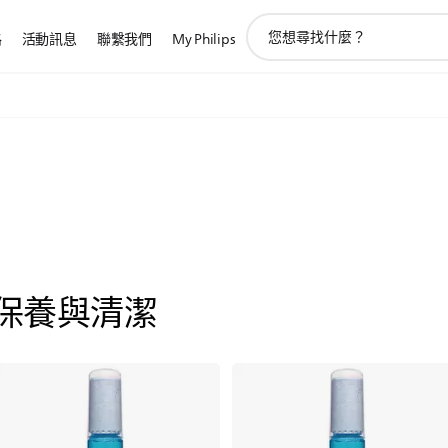
圖
路
活動訊息
聯繫我們
My Philips
標
支
持
搜
索
保養與清潔