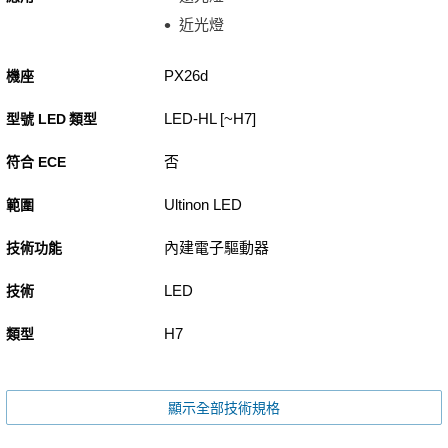
近光燈
PX26d
機座
LED-HL [~H7]
型號 LED 類型
否
符合 ECE
Ultinon LED
範圍
內建電子驅動器
技術功能
LED
技術
H7
類型
顯示全部技術規格