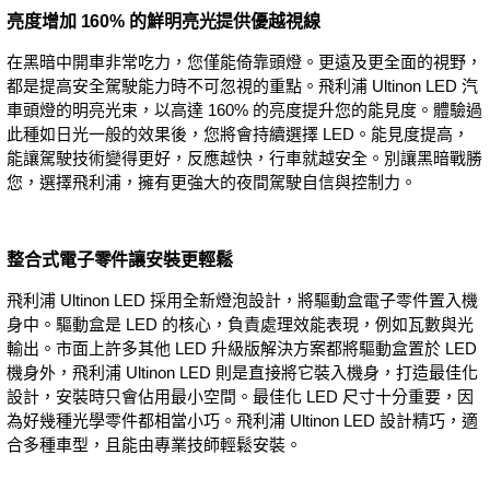
亮度增加 160% 的鮮明亮光提供優越視線
在黑暗中開車非常吃力，您僅能倚靠頭燈。更遠及更全面的視野，
都是提高安全駕駛能力時不可忽視的重點。飛利浦 Ultinon LED 汽
車頭燈的明亮光束，以高達 160% 的亮度提升您的能見度。體驗過
此種如日光一般的效果後，您將會持續選擇 LED。能見度提高，
能讓駕駛技術變得更好，反應越快，行車就越安全。別讓黑暗戰勝
您，選擇飛利浦，擁有更強大的夜間駕駛自信與控制力。
整合式電子零件讓安裝更輕鬆
飛利浦 Ultinon LED 採用全新燈泡設計，將驅動盒電子零件置入機
身中。驅動盒是 LED 的核心，負責處理效能表現，例如瓦數與光
輸出。市面上許多其他 LED 升級版解決方案都將驅動盒置於 LED
機身外，飛利浦 Ultinon LED 則是直接將它裝入機身，打造最佳化
設計，安裝時只會佔用最小空間。最佳化 LED 尺寸十分重要，因
為好幾種光學零件都相當小巧。飛利浦 Ultinon LED 設計精巧，適
合多種車型，且能由專業技師輕鬆安裝。