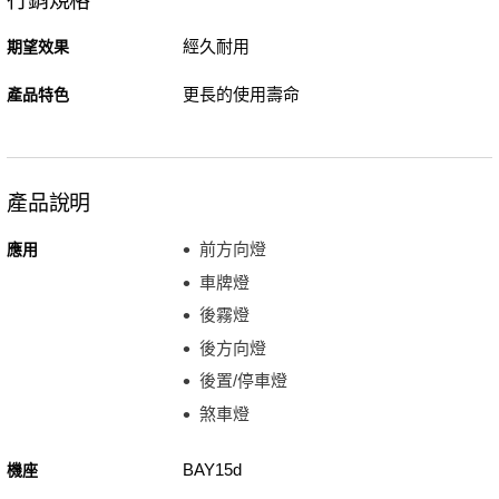
行銷規格
經久耐用
期望效果
更長的使用壽命
產品特色
產品說明
前方向燈
應用
車牌燈
後霧燈
後方向燈
後置/停車燈
煞車燈
BAY15d
機座