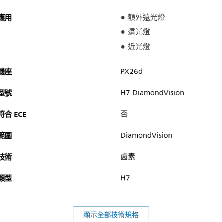
應用
額外遠光燈
遠光燈
近光燈
機座
PX26d
型號
H7 DiamondVision
符合 ECE
否
範圍
DiamondVision
技術
鹵素
類型
H7
顯示全部技術規格