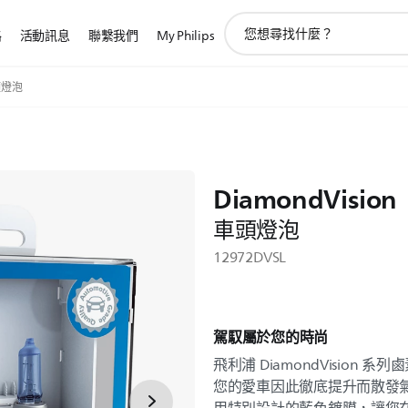
圖
路
活動訊息
聯繫我們
My Philips
標
支
持
車頭燈泡
搜
索
DiamondVision
車頭燈泡
12972DVSL
駕馭屬於您的時尚
飛利浦 DiamondVision 
您的愛車因此徹底提升而散發氣宇非