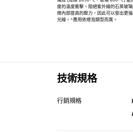
璃燈 (燈絲 2650º C，玻璃 800º C) 
度的溫度衝擊。阻絕紫外線的石英玻璃
燈內部提高的壓力，因此可以發出更強
光線。^應用依燈泡類型而異。
技術規格
行銷規格