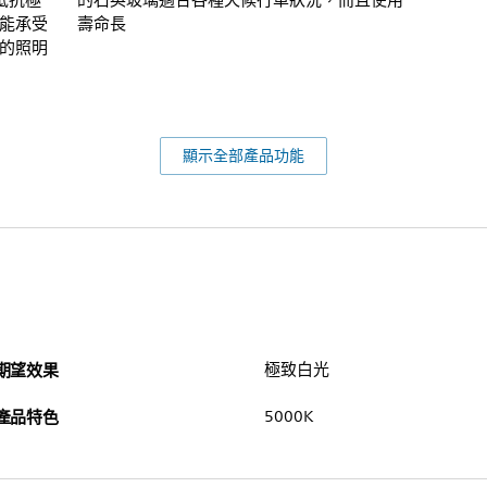
能抵抗極
的石英玻璃適合各種天候行車狀況，而且使用
能承受
壽命長
的照明
顯示全部產品功能
期望效果
極致白光
產品特色
5000K