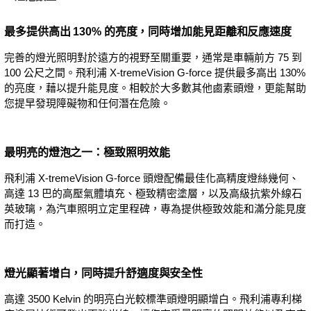
最多提供高出 130% 的亮度，同時增加能見距離和反應速度
完善的燈光照明對於遠方的視野至關重要，通常是車輛前方 75 到
100 公尺之間。飛利浦 X-tremeVision G-force 提供最多高出 130%
的亮度，藉以提升能見度。相較於大多數其他鹵素頭燈，更能幫助
您提早發現障礙物和任何潛在危險。
最明亮的燈泡之一：極致照明效能
飛利浦 X-tremeVision G-force 頭燈配備最佳化高精度燈絲幾何、
高達 13 巴的高壓氣體填充、極致精密塗層，以及高級抗紫外線石
英玻璃，為汽車照明立定里程碑，專為提供極致效能和滿分能見度
而打造。
燈光顯著增白，同時提升舒適度與安全性
高達 3500 Kelvin 的明亮白光較標準頭燈明顯增白。飛利浦專利梯