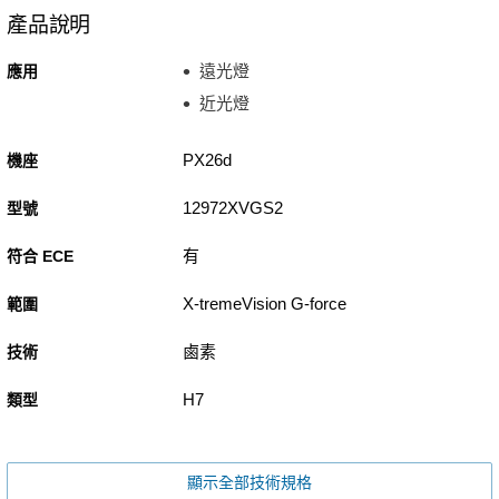
產品說明
遠光燈
應用
近光燈
PX26d
機座
12972XVGS2
型號
有
符合 ECE
X-tremeVision G-force
範圍
鹵素
技術
H7
類型
顯示全部技術規格