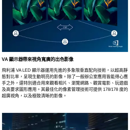
VA 顯示器帶來視角寬廣的出色影像
飛利浦 VA LED 顯示器運用先進的多象限垂直配向技術，以超高靜
態對比率，呈現生動明亮的影像。除了一般辦公室應用皆能得心應
手之外，還特別適合用來觀看相片、瀏覽網路、觀賞電影、玩遊戲
及高要求圖形應用。其最佳化的像素管理技術可提供 178/178 度的
超廣視角，以及極致清晰的影像。