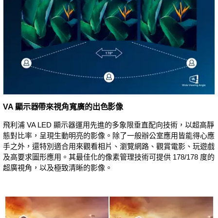
VA 顯示器帶來視角寬廣的出色影像
飛利浦 VA LED 顯示器運用先進的多象限垂直配向技術，以超高靜
態對比率，呈現生動明亮的影像。除了一般辦公室應用皆能得心應
手之外，還特別適合用來觀看相片、瀏覽網路、觀賞電影、玩遊戲
及高要求圖形應用。其最佳化的像素管理技術可提供 178/178 度的
超廣視角，以及極致清晰的影像。