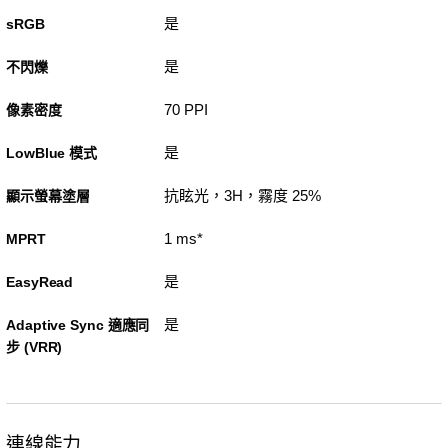
是
sRGB
是
不閃爍
70 PPI
像素密度
是
LowBlue 模式
抗眩光，3H，霧度 25%
顯示螢幕塗層
1 ms*
MPRT
是
EasyRead
是
Adaptive Sync 適應同
步 (VRR)
連線能力