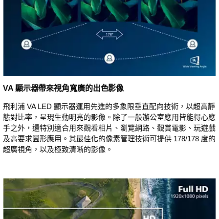
VA 顯示器帶來視角寬廣的出色影像
飛利浦 VA LED 顯示器運用先進的多象限垂直配向技術，以超高靜
態對比率，呈現生動明亮的影像。除了一般辦公室應用皆能得心應
手之外，還特別適合用來觀看相片、瀏覽網路、觀賞電影、玩遊戲
及高要求圖形應用。其最佳化的像素管理技術可提供 178/178 度的
超廣視角，以及極致清晰的影像。