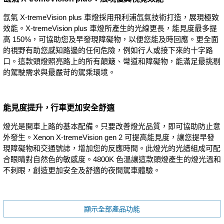
氙氣 X-tremeVision plus 車燈採用飛利浦氙氣技術打造，展現極致
效能。X-tremeVision plus 車燈所產生的光線更長，能見度最多提
高 150%，可協助您及早發現障礙物，以便您能及時回應。更全面
的視野有助您感知路邊的任何危險，例如行人或接下來的十字路
口。這款頭燈照亮路上的所有顛簸、彎道和障礙物，能滿足最挑剔
的駕駛需求與最嚴苛的駕乘環境。
能見度提升，行車更加安全舒適
燈光是開車上路的基本配備。只要改善燈光品質，即可協助防止意
外發生。Xenon X-tremeVision gen 2 可提高能見度，讓您提早發
現障礙物和交通號誌，增加您的反應時間。此燈光的光譜組成可配
合眼睛對自然色的敏感度。4800K 色溫讓這款頭燈產生的燈光溫和
不刺眼，創造更加安全及舒適的夜間駕車體驗。
顯示全部產品功能