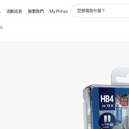
圖
路
活動訊息
聯繫我們
My Philips
標
支
持
燈泡
搜
索