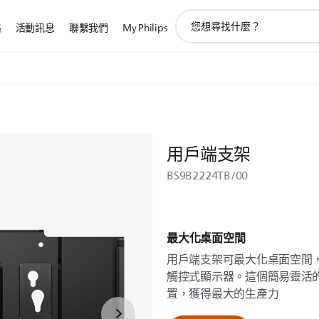
圖
路
活動訊息
聯繫我們
My Philips
標
支
持
搜
索
用戶端支架
BS9B2224TB/00
最大化桌面空間
用戶端支架可最大化桌面空間，
觸控式顯示器。這個簡易靈活
置，獲得最大的生產力