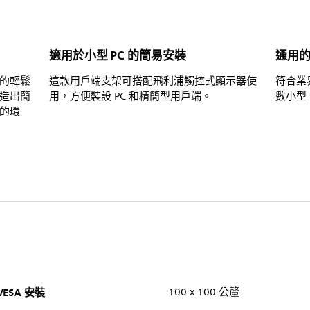
適用於小型 PC 的簡易安裝
通用的 
的輕鬆
這款用戶端支架可搭配飛利浦觸控式顯示器使
符合業
造出簡
用，方便裝設 PC 和精簡型用戶端。
數小型
的環
VESA 安裝
100 x 100 公釐