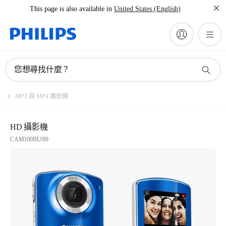
This page is also available in
United States (English)
您想尋找什麼？
MP3 與 MP4 播放機
HD 攝影機
CAM100BU/00