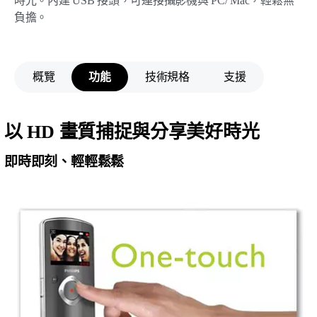
時光。內建 USB 接頭，可連接攝影機與 PC/ Mac，輕鬆無
負擔。
概覽
功能
技術規格
支援
以 HD 畫質捕捉與分享美好時光
即時即刻、輕輕鬆鬆