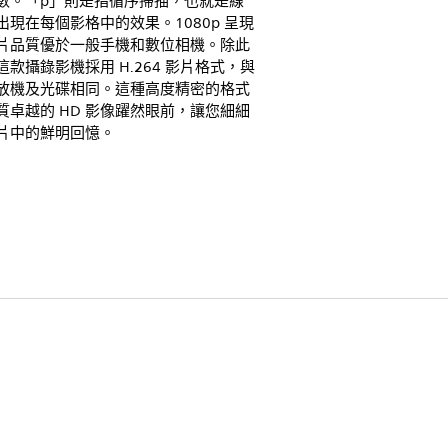
數。「p」則是指循序掃描，也就是線
出現在每個影格中的效果。1080p 呈現
片品質優於一般手機和數位相機。除此
這款攝錄影機採用 H.264 影片格式，與
放機及光碟相同。這種高度精密的格式
質卓越的 HD 影像躍然眼前，讓您細細
片中的鮮明回憶。