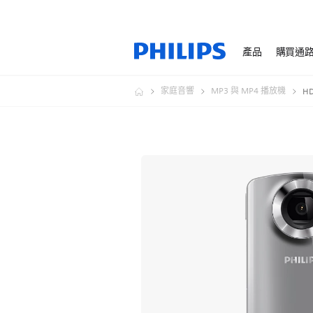
產品
購買通
家庭音響
MP3 與 MP4 播放機
H