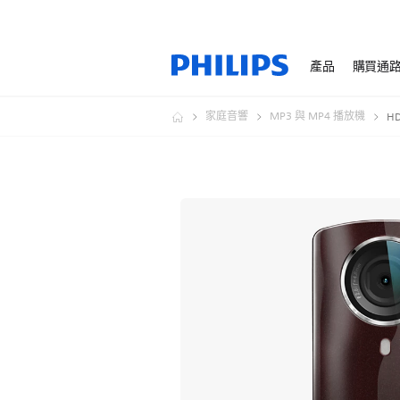
產品
購買通
家庭音響
MP3 與 MP4 播放機
H