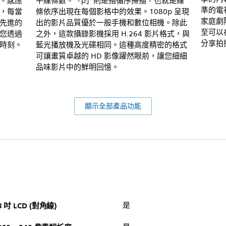
。感應
平線條數。「p」則是指循序掃描，也就是線
準的電
，每當
條依序出現在每個影格中的效果。1080p 呈現
家庭劇
先進的
出的影片品質優於一般手機和數位相機。除此
至可以
您透過
之外，這款攝錄影機採用 H.264 影片格式，與
分享拍
時刻。
藍光播放機及光碟相同。這種高度精密的格式
可讓畫質卓越的 HD 影像躍然眼前，讓您細細
品味影片中的鮮明回憶。
顯示全部產品功能
3 吋 LCD (對角線)
是