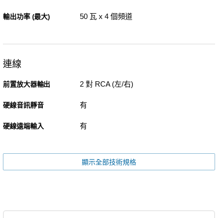
50 瓦 x 4 個頻道
輸出功率 (最大)
連線
2 對 RCA (左/右)
前置放大器輸出
有
硬線音訊靜音
有
硬線遠端輸入
顯示全部技術規格