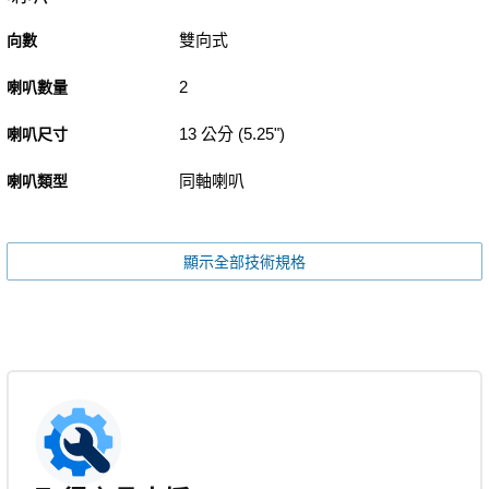
雙向式
向數
2
喇叭數量
13 公分 (5.25")
喇叭尺寸
同軸喇叭
喇叭類型
顯示全部技術規格