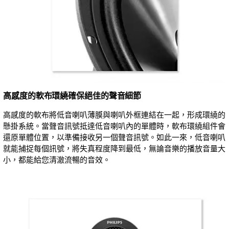
高感度的軟布環繞確保絕佳的聲音細節
高感度的軟布將低音喇叭薄膜與喇叭外框連結在一起，形成環繞的
懸掛系統。當聲音訊號抵達低音喇叭內的單體時，軟布環繞組件會
還原單體位置，以準備接收另一個聲音訊號。如此一來，低音喇叭
就能捕捉每個訊號，將失真程度降到最低，無論音樂的播放音量大
小，都能給您清澈流暢的音效。