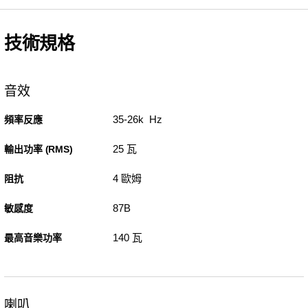
技術規格
音效
35-26k Hz
頻率反應
25 瓦
輸出功率 (RMS)
4 歐姆
阻抗
87B
敏感度
140 瓦
最高音樂功率
喇叭