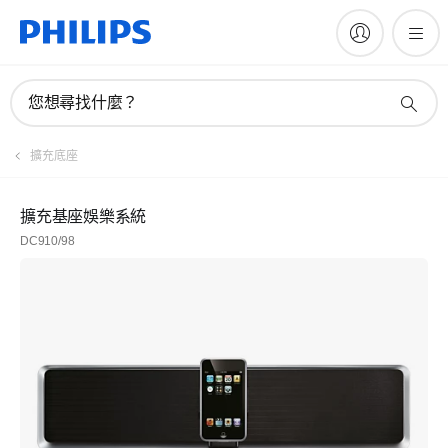
您想尋找什麼？
擴充底座
擴充基座娛樂系統
DC910/98