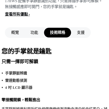
17HWS 配備手掌靜脈識別功能，只需掃描手掌即可解鎖。
無接觸感應即可開門，您的手掌就是鑰匙。
查看所有優點
概覽
功能
技術規格
支援
您的手掌就是鑰匙
只需一揮即可解鎖
手掌靜脈辨識
雷達動態偵測
4 吋 LCD 顯示器
零接觸開鎖，輕鬆進出
手掌靜脈辨識利用近紅外線健康燈偵測流動血液中的血紅蛋白，捕