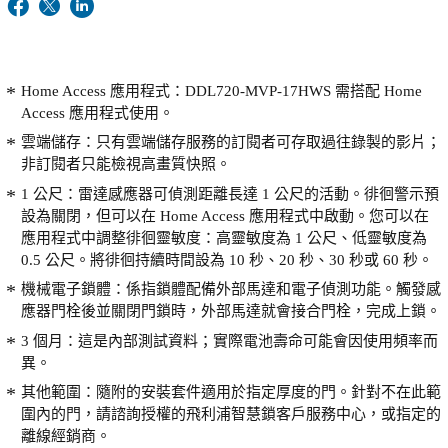
Home Access 應用程式：DDL720-MVP-17HWS 需搭配 Home
Access 應用程式使用。
雲端儲存：只有雲端儲存服務的訂閱者可存取過往錄製的影片；
非訂閱者只能檢視高畫質快照。
1 公尺：雷達感應器可偵測距離長達 1 公尺的活動。徘徊警示預
設為關閉，但可以在 Home Access 應用程式中啟動。您可以在
應用程式中調整徘徊靈敏度：高靈敏度為 1 公尺、低靈敏度為
0.5 公尺。將徘徊持續時間設為 10 秒、20 秒、30 秒或 60 秒。
機械電子鎖體：係指鎖體配備外部馬達和電子偵測功能。觸發感
應器門栓後並關閉門鎖時，外部馬達就會接合門栓，完成上鎖。
3 個月：這是內部測試資料；實際電池壽命可能會因使用頻率而
異。
其他範圍：隨附的安裝套件適用於指定厚度的門。針對不在此範
圍內的門，請諮詢授權的飛利浦智慧鎖客戶服務中心，或指定的
離線經銷商。