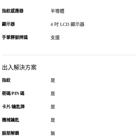
指紋感應器
半導體
顯示器
4 吋 LCD 顯示器
手掌靜脈辨識
支援
出入解決方案
指紋
是
密碼/PIN 碼
是
卡片/鑰匙牌
是
機械鑰匙
是
臉部解鎖
無