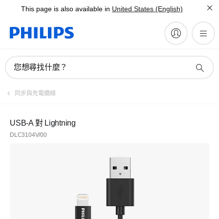
This page is also available in
United States (English)
您想尋找什麼？
同步與充電纜線
USB-A 對 Lightning
DLC3104V/00