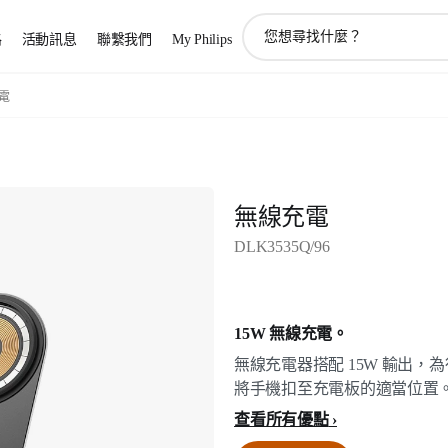
圖
路
活動訊息
聯繫我們
My Philips
標
支
持
電
搜
索
無線充電
DLK3535Q/96
15W 無線充電。
無線充電器搭配 15W 輸出
將手機扣至充電板的適當位置
查看所有優點