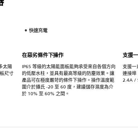
器
快速充電
在惡劣條件下操作
支援
多太陽
IP65 等級的太陽能面板能夠承受來自各個方向
支援一
板尺寸
的低壓水柱，並具有最高等級的防塵效果。讓
連接埠：QC
產品可在極度嚴苛的條件下操作。操作溫度範
2.4A /
圍介於攝氏 -20 至 60 度，建議儲存濕度為介
於 10% 至 60% 之間。