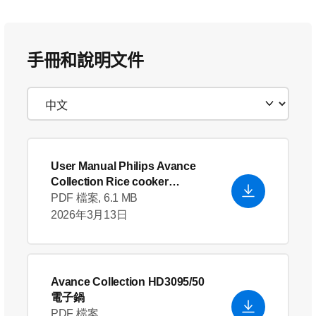
手冊和說明文件
User Manual Philips Avance
Collection Rice cooker
HD3095_50
- English (US)
PDF 檔案, 6.1 MB
2026年3月13日
Avance Collection HD3095/50
電子鍋
PDF 檔案,