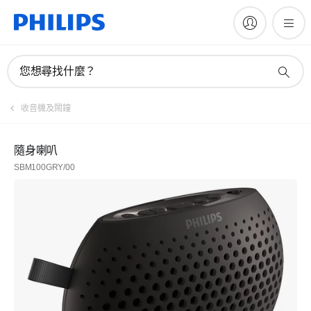
您想尋找什麼？
收音機及鬧鐘
隨身喇叭
SBM100GRY/00