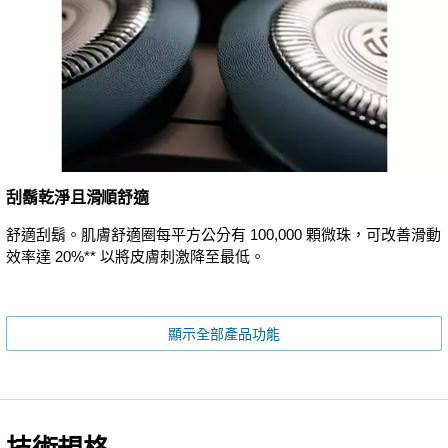
刮鬍乾淨且滑順舒適
舒適刮鬍。肌膚舒適圈每平方公分有 100,000 顆微珠，可改善滑動
效率達 20%** 以將皮膚刺激降至最低。
顯示全部產品功能