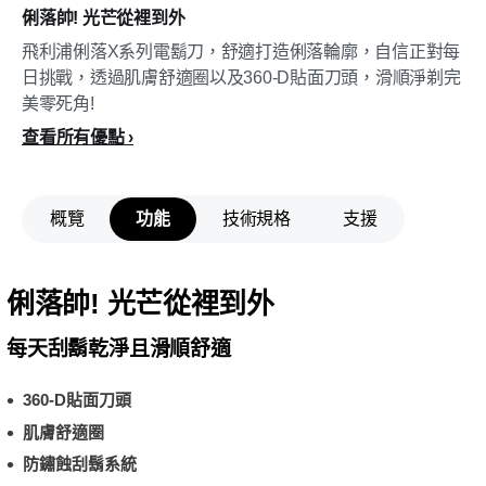
俐落帥! 光芒從裡到外
飛利浦俐落X系列電鬍刀，舒適打造俐落輪廓，自信正對每
日挑戰，透過肌膚舒適圈以及360-D貼面刀頭，滑順淨剃完
美零死角!
查看所有優點
概覽
功能
技術規格
支援
俐落帥! 光芒從裡到外
每天刮鬍乾淨且滑順舒適
360-D貼面刀頭
肌膚舒適圈
防鏽蝕刮鬍系統