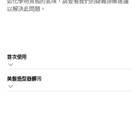
如化學物質般的氣味，請查看我們的疑難排解建議
以解決此問題。
首次使用
吹風機與直髮器等某些造型裝置，會在初次使用時產生奇
美髮造型器髒污
怪的氣味。您無須擔心，這氣味在使用幾次之後就會淡
去。若要大幅減少異味，請嘗試在通風良好的室內做造
美髮造型器會產生燒焦異味的另一個原因可能是髒汙。如
型，或是打開旁邊的窗戶。
果直髮器或吹風機上累積灰塵微粒或殘留物，可能會因為
裝置的高溫而燃燒，並開始發出異味。若要解決此問題，
請在每次使用之前妥善清潔您的造型裝置。如需如何清潔
飛利浦美髮造型器的特定說明，請參閱使用手冊。若以上
建議無法解決您的問題，請聯絡我們以取得進一步的支
援。