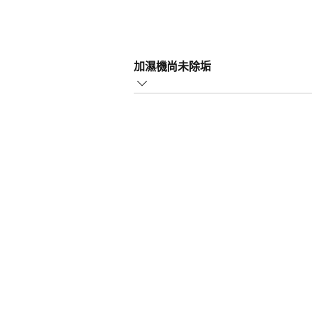
加濕機尚未除垢
如果您未按照建議的頻率，為飛利浦
若要解決此問題，請依照您型號適用