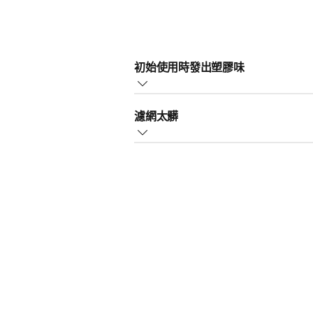
初始使用時發出塑膠味
使用空氣加濕機的前幾次，可能會產
濾網太髒
這是正常現象，並會在幾天後完全消
當飛利浦加濕機的濾網髒污時，可能
若要解決此問題，請在水龍頭下清洗