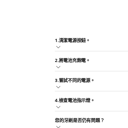
1.清潔電源按鈕。
殘留的牙膏可能累積在電源按鈕周圍
2.將電池充飽電。
未充飽電的牙刷電池可能需要更多電
3.嘗試不同的電源。
如果您有一個月以上的時間沒有使用
請嘗試使用其他插座為牙刷充飽電。
燈才會亮起。建議至少為牙刷充電 24
4.檢查電池指示燈。
源的安全功能。為牙刷充電前，請確
如果您的牙刷電源已開啟，且電池指
您的牙刷是否仍有問題？