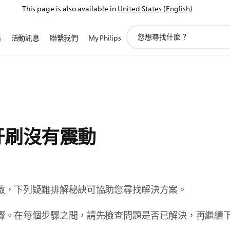
This page is also available in
United States (English)
圖
路
活動訊息
聯繫我們
My Philips
標
支
持
搜
索
e 牙刷沒有震動
啟，下列疑難排解秘訣可協助您尋找解決方案。
驟。在每個步驟之間，請先檢查問題是否已解決，再繼續