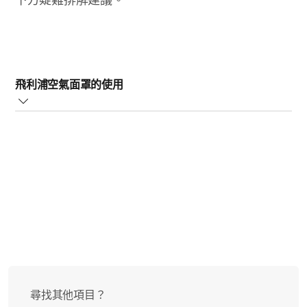
下方疑難排解建議。
飛利浦空氣面罩的使用
飛利浦空氣面罩能夠有效過濾煙霧 (PM2.5)、花粉、細菌和
其他固體微粒，但無法過濾二手菸、車輛廢氣、油煙味等
油性微粒。請僅將其用於過濾這類微粒
。注意：
飛利浦空氣面罩無法取代工業防毒面具。請勿使
用此面罩來防護有毒氣體或化學煙霧。若周遭的空氣讓您
感到不適，請盡快離開受汙染的環境。
尋找其他項目？