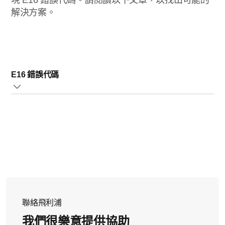
現 E16 錯誤代碼。請閱讀以下文章，以找出可能的
解決方案。
E16 錯誤代碼
此錯誤代碼表示蓋子並未完全關閉和鎖定。請重新啟動烹
調程序，並確定蓋子已完全固定並鎖在正確位置。
如果 E16 錯誤代碼持續存在，請將產品送至飛利浦授權的
服務中心。
如果這些解決方案無法解決問題，請聯絡我們以取得進一
步協助。
聯絡飛利浦
我們很樂意提供協助