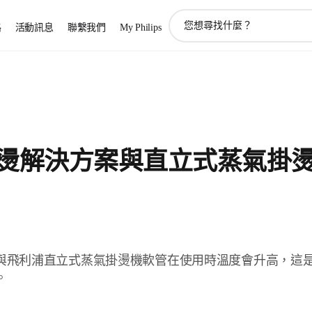
圖
路
活動訊息
聯繫我們
My Philips
標
支
持
搜
索
燙解決方案與直立式蒸氣掛
與飛利浦直立式蒸氣掛燙機軟管在使用時溫度會升高，這
。