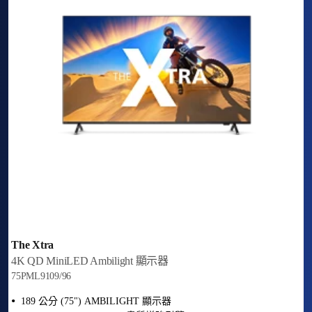
The Xtra
4K QD MiniLED Ambilight 顯示器
75PML9109/96
189 公分 (75") AMBILIGHT 顯示器