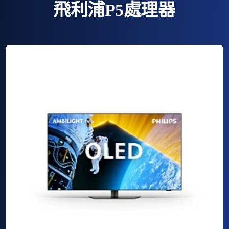
飛利浦P5處理器