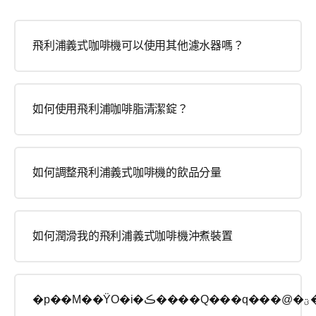
飛利浦義式咖啡機可以使用其他濾水器嗎？
如何使用飛利浦咖啡脂清潔錠？
如何調整飛利浦義式咖啡機的飲品分量
如何潤滑我的飛利浦義式咖啡機沖煮裝置
�p��M��ΫO�i�ڪ�