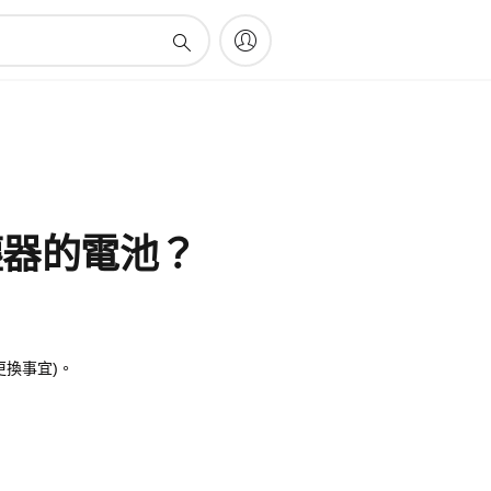
吸塵器的電池？
理更換事宜)。