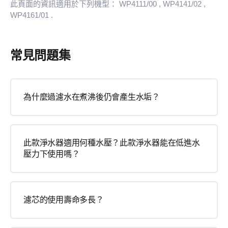
此頁面的資訊適用於下列機型：
WP4111/00
, WP4141/02
,
WP4161/01
.
常見問題集
為什麼過濾水在煮沸後仍會產生水垢？
此款淨水器適用何種水壓？此款淨水器能在低進水
壓力下使用嗎？
濾芯的使用壽命多長？