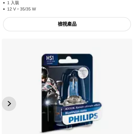
1 入裝
12 V，35/35 W
檢視產品