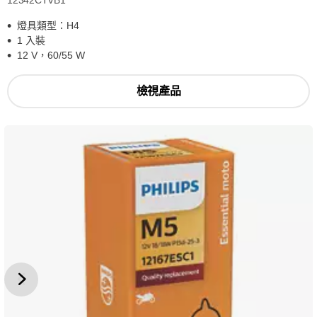
12342CTVB1
燈具類型：H4
1 入裝
12 V，60/55 W
檢視產品