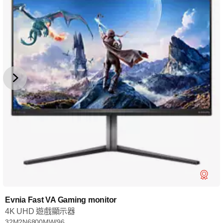
Evnia Fast VA Gaming monitor
4K UHD 遊戲顯示器
32M2N6800MW/96