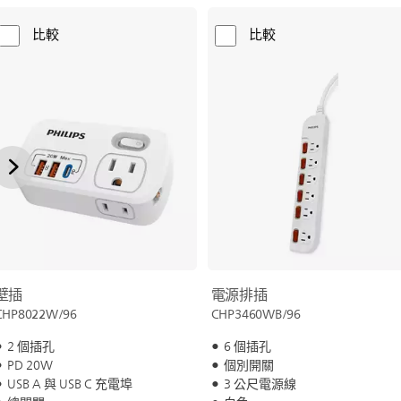
比較
比較
壁插
電源排插
CHP8022W/96
CHP3460WB/96
2 個插孔
6 個插孔
PD 20W
個別開關
USB A 與 USB C 充電埠
3 公尺電源線