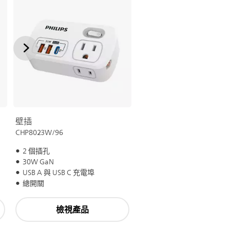
壁插
CHP8023W/96
2 個插孔
30W GaN
USB A 與 USB C 充電埠
總開關
檢視產品