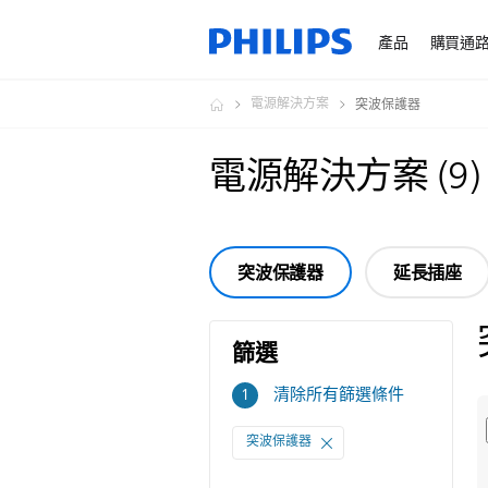
產品
購買通
電源解決方案
突波保護器
電源解決方案
(
9
)
突波保護器
延長插座
篩選
篩
清除所有篩選條件
1
選
突波保護器