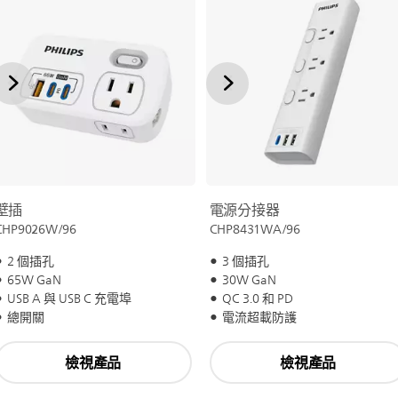
壁插
電源分接器
CHP9026W/96
CHP8431WA/96
2 個插孔
3 個插孔
65W GaN
30W GaN
USB A 與 USB C 充電埠
QC 3.0 和 PD
總開關
電流超載防護
檢視產品
檢視產品