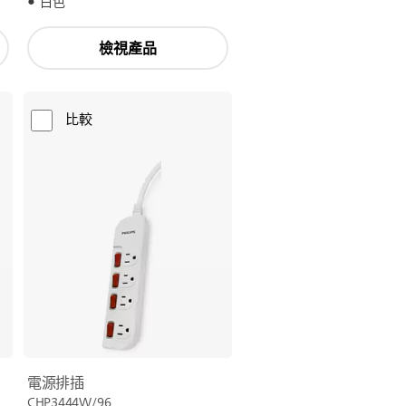
白色
檢視產品
比較
電源排插
CHP3444W/96