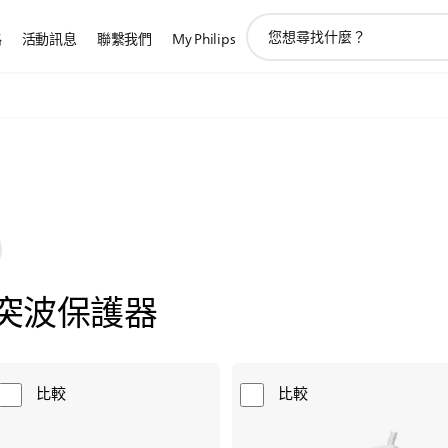
圖
路
活動訊息
聯繫我們
My Philips
標
支
持
搜
索
突波保護器
比較
比較