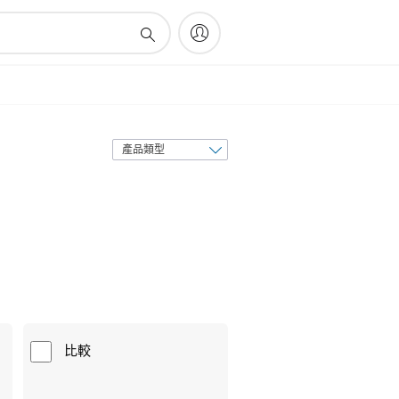
排
序
方
式
比較