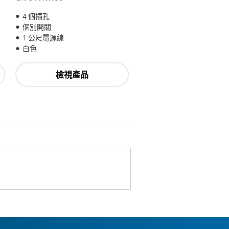
4 個插孔
個別開關
1 公尺電源線
白色
檢視產品